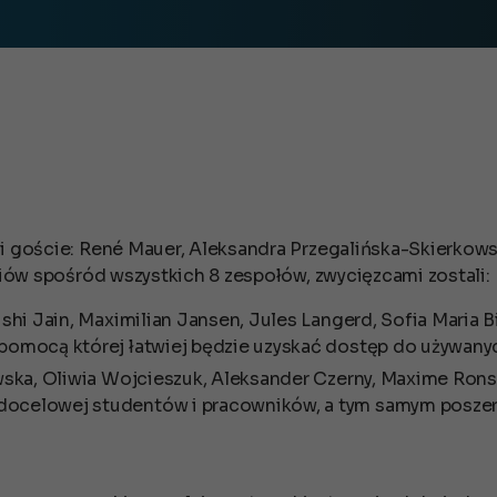
i goście:
René Mauer, Aleksandra Przegalińska-Skierkows
ziów spośród wszystkich 8 zespołów, zwycięzcami zostali:
Rishi Jain, Maximilian Jansen, Jules Langerd, Sofia Maria 
 pomocą której łatwiej będzie uzyskać dostęp do używan
rawska, Oliwia Wojcieszuk, Aleksander Czerny, Maxime Rons
 docelowej studentów i pracowników, a tym samym posze