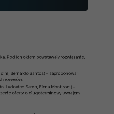
ka. Pod ich okiem powstawały rozwiązanie,
Bidini, Bernardo Santos)
–
zaproponowali
ych rowerów.
in, Ludovico Sarno, Elena Montironi)
–
rzenie oferty o długoterminowy wynajem