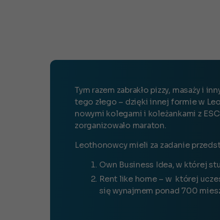
Tym razem zabrakło pizzy, masaży i 
tego złego
– dzięki innej formie w L
nowymi kolegami i koleżankami z
ESC
zorganizowało maraton.
Leothonowcy mieli za zadanie przedst
Own Business Idea, w której st
Rent like home
– w
której ucze
się wynajmem ponad 700 miesz