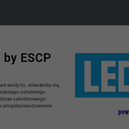
 by ESCP
we wody to, zdawałoby się,
w naszego ostatniego
podczas całodniowego
na umiędzynarodowienie