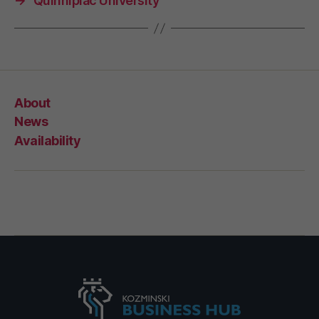
→
Quinnipiac University
About
News
Availability