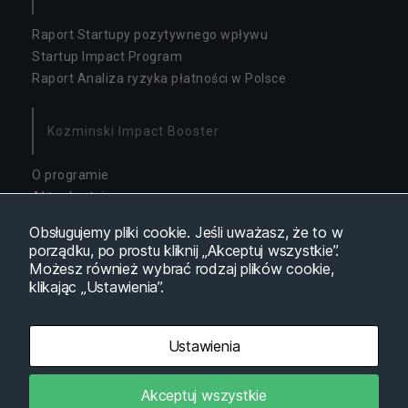
Raport Startupy pozytywnego wpływu
Startup Impact Program
Raport Analiza ryzyka płatności w Polsce
Kozminski Impact Booster
O programie
Aktualności
Dostępność
Obsługujemy pliki cookie. Jeśli uważasz, że to w
porządku, po prostu kliknij „Akceptuj wszystkie”.
N
Możesz również wybrać rodzaj plików cookie,
Inne
ie
klikając „Ustawienia”.
z
b
O nas
ę
Webinary
Ustawienia
d
Realizacje
n
Kontakt
y
Akceptuj wszystkie
Polityka prywatności
T