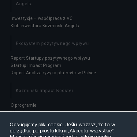
Angels
Inwestycje – współpraca z VC
Klub inwestora Kozminski Angels
Ekosystem pozytywnego wpływu
Raport Startupy pozytywnego wpływu
Startup Impact Program
Raport Analiza ryzyka płatności w Polsce
Kozminski Impact Booster
O programie
Aktualności
Dostępność
Obsługujemy pliki cookie. Jeśli uważasz, że to w
porządku, po prostu kliknij „Akceptuj wszystkie”.
Możesz również wybrać rodzaj plików cookie,