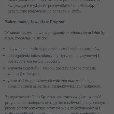
rozwiązania wspierające działania promocyjne i handlowe,
zwiększające wydajność pracowników i umożliwiające
dynamiczne reagowanie na potrzeby klientów.
Zakres zaangażowania w Program
W ramach uczestnictwa w programie akceleracyjnym Ohio Sp.
z o.o. zobowiązuje się do:
aktywnego udziału w procesie oceny i wyboru startupów,
udostępnienia infrastruktury logistycznej, magazynowej i
operacyjnej dla testów i pilotaży,
wsparcia ekspertów i zespołu operacyjnego w procesie
walidacji rozwiązań,
gotowości do pilotażowych wdrożeń oraz wspólnej
komercjalizacji najbardziej perspektywicznych technologii.
Zaangażowanie Ohio Sp. z o.o. znacząco zwiększa wartość
programu dla startupów, oferując im możliwość pracy z dużym
przedsiębiorstwem działającym na skalę międzynarodową i
realną weryfikację innowacji w dynamicznym środowisku