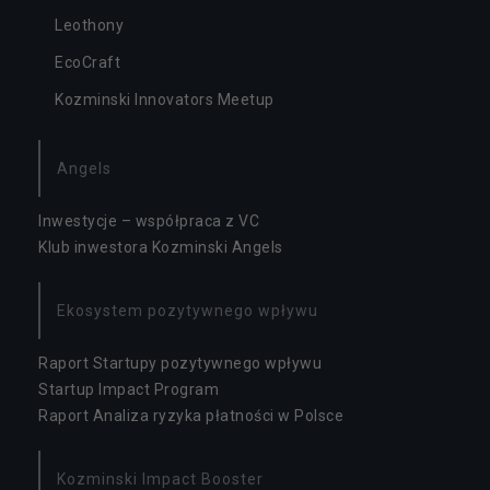
Leothony
EcoCraft
Kozminski Innovators Meetup
Angels
Inwestycje – współpraca z VC
N
ie
Klub inwestora Kozminski Angels
z
b
ę
Ekosystem pozytywnego wpływu
d
n
Raport Startupy pozytywnego wpływu
y
Startup Impact Program
T
Raport Analiza ryzyka płatności w Polsce
e
pl
ik
Kozminski Impact Booster
i