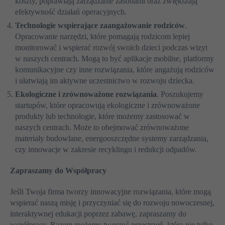
koszty, poprawiają zarządzanie zasobami oraz zwiększają
efektywność działań operacyjnych.
Technologie wspierające zaangażowanie rodziców
.
Opracowanie narzędzi, które pomagają rodzicom lepiej
monitorować i wspierać rozwój swoich dzieci podczas wizyt
w naszych centrach. Mogą to być aplikacje mobilne, platformy
komunikacyjne czy inne rozwiązania, które angażują rodziców
i ułatwiają im aktywne uczestnictwo w rozwoju dziecka.
Ekologiczne i zrównoważone rozwiązania
. Poszukujemy
startupów, które opracowują ekologiczne i zrównoważone
produkty lub technologie, które możemy zastosować w
naszych centrach. Może to obejmować zrównoważone
materiały budowlane, energooszczędne systemy zarządzania,
czy innowacje w zakresie recyklingu i redukcji odpadów.
Zapraszamy do Współpracy
Jeśli Twoja firma tworzy innowacyjne rozwiązania, które mogą
wspierać naszą misję i przyczyniać się do rozwoju nowoczesnej,
interaktywnej edukacji poprzez zabawę, zapraszamy do
współpracy. Razem możemy tworzyć przestrzeń, która nie tylko