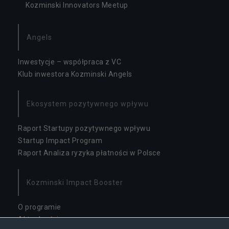
t
Kozminski Innovators Meetup
y
s
t
Angels
y
k
Inwestycje – współpraca z VC
a
Klub inwestora Kozminski Angels
W
c
el
Ekosystem pozytywnego wpływu
u
p
o
Raport Startupy pozytywnego wpływu
p
Startup Impact Program
ra
Raport Analiza ryzyka płatności w Polsce
w
y
fu
Kozminski Impact Booster
n
k
O programie
cj
Aktualności
o