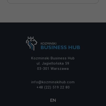
o
ki
e
ni
e
s
ą
o
p
cj
o
n
Kozminski Business Hub
al
ul. Jagiellońska 59
n
03-301 Warszawa
e.
S
ą
info@kozminskihub.com
p
+48 (22) 519 22 80
o
tr
z
EN
e