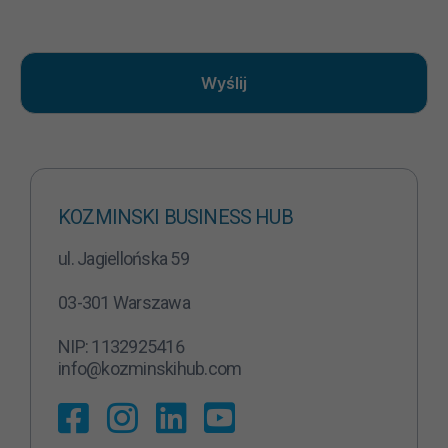
Wyślij
N
ie
z
KOZMINSKI BUSINESS HUB
b
ę
ul. Jagiellońska 59
d
n
03-301 Warszawa
y
T
NIP: 1132925416
e
pl
info@kozminskihub.com
ik
i
c
o