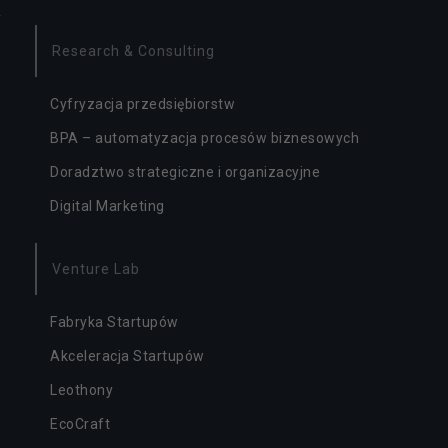
b
n
e
Research & Consulting
d
o
Cyfryzacja przedsiębiorstw
d
zi
BPA – automatyzacja procesów biznesowych
ał
a
Doradztwo strategiczne i organizacyjne
ni
Digital Marketing
a
s
e
Venture Lab
r
w
is
Fabryka Startupów
u.
Akceleracja Startupów
Leothony
S
t
EcoCraft
a